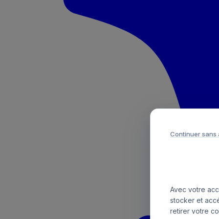
Continuer sans
Avec votre acco
stocker et acc
retirer votre c