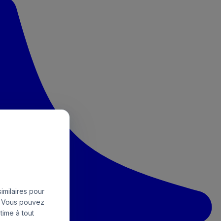
imilaires pour
e. Vous pouvez
time à tout