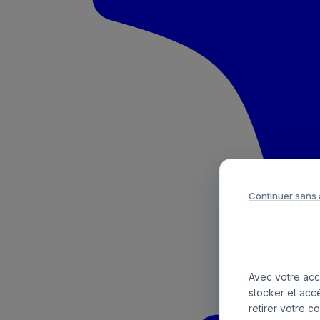
Continuer sans
Avec votre acco
stocker et acc
retirer votre c