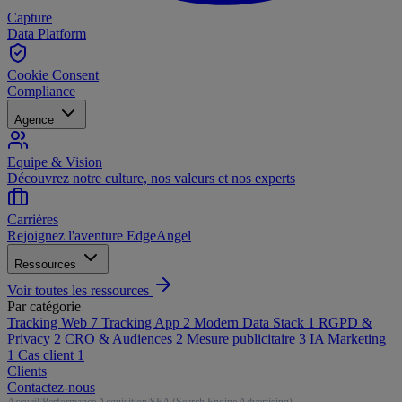
Capture
Data Platform
Cookie Consent
Compliance
Agence
Equipe & Vision
Découvrez notre culture, nos valeurs et nos experts
Carrières
Rejoignez l'aventure EdgeAngel
Ressources
Voir toutes les ressources
Par catégorie
Tracking Web
7
Tracking App
2
Modern Data Stack
1
RGPD &
Privacy
2
CRO & Audiences
2
Mesure publicitaire
3
IA Marketing
1
Cas client
1
Clients
Contactez-nous
Accueil
/
Performance Acquisition
/
SEA (Search Engine Advertising)