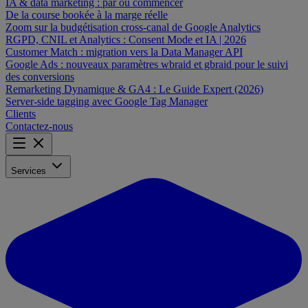
IA & data marketing : par où commencer
De la course bookée à la marge réelle
Zoom sur la budgétisation cross-canal de Google Analytics
RGPD, CNIL et Analytics : Consent Mode et IA | 2026
Customer Match : migration vers la Data Manager API
Google Ads : nouveaux paramètres wbraid et gbraid pour le suivi
des conversions
Remarketing Dynamique & GA4 : Le Guide Expert (2026)
Server-side tagging avec Google Tag Manager
Clients
Contactez-nous
Services