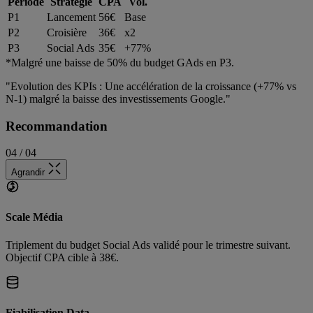
Période
Stratégie
CPA
Vol.
P1
Lancement
56€
Base
P2
Croisière
36€
x2
P3
Social Ads
35€
+77%
*Malgré une baisse de 50% du budget GAds en P3.
"Evolution des KPIs : Une accélération de la croissance (+77% vs
N-1) malgré la baisse des investissements Google."
Recommandation
04 / 04
Agrandir
Scale Média
Triplement du budget Social Ads validé pour le trimestre suivant.
Objectif CPA cible à 38€.
Fiabilisation Data