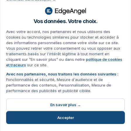
Hélène accompagne les clients EdgeAngel du Ecommerce
(Kiloutou), de Lead Generation et du Gaming pour dominer
leur marché grâce à une collecte de données optimisée et des
dashboards ultra-performants. Son expertise en analyses CRO
Vos données. Votre choix.
et en conformité RGPD transforme les parcours utilisateurs en
leviers de conversion. Avec des solutions de tracking mobile
Avec votre accord, nos partenaires et nous utilisons des
comme Firebase et Piano Analytics, Hélène convertit les
cookies ou technologies similaires pour stocker et accéder à
données en stratégies marketing qui font la différence.
des informations personnelles comme votre visite sur ce site.
Vous pouvez retirer votre consentement ou vous opposer aux
Vos outils de mesure avancée
traitements basés sur l'intérêt légitime à tout moment en
cliquant sur "En savoir plus" ou dans notre
politique de cookies
et traceurs
sur ce site.
BigQuery ML, Tests Incrémentaux, MMM
Avec nos partenaires, nous traitons les données suivantes :
Fonctionnalités et sécurité, Mesure d'audience et de
performance des contenus, Personnalisation, Mesure de
performance des publicités et publicité ciblée.
Google Meridian (MMM)
En savoir plus →
Framework open source de Google pour le Marketing Mix
Accepter
Modeling, basé sur l'inférence causale bayésienne.