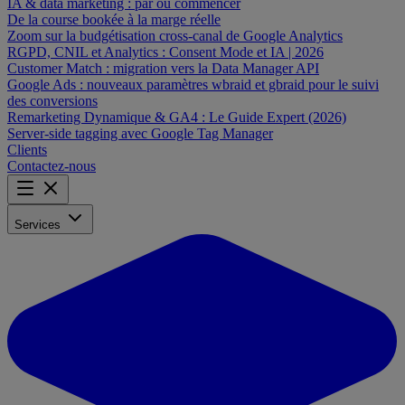
IA & data marketing : par où commencer
De la course bookée à la marge réelle
Zoom sur la budgétisation cross-canal de Google Analytics
RGPD, CNIL et Analytics : Consent Mode et IA | 2026
Customer Match : migration vers la Data Manager API
Google Ads : nouveaux paramètres wbraid et gbraid pour le suivi
des conversions
Remarketing Dynamique & GA4 : Le Guide Expert (2026)
Server-side tagging avec Google Tag Manager
Clients
Contactez-nous
Services