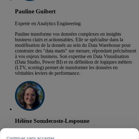
Pauline Guibert
Experte en Analytics Engineering
Pauline transforme vos données complexes en insights
business clairs et actionnables. Elle se spécialise dans la
modélisation de la donnée au sein du Data Warehouse pour
construire des "data marts" sur mesure, répondant précisément
à vos enjeux business. Son expertise en Data Visualisation
(Data Studio, Power BI) et en définition de logiques métiers
(LTV, scoring) permet de transformer les données en
véritables leviers de performance.
Hélène Somdecoste-Lespoune
Experte en Data Marketing et Analyses CRO
Continuer sans accepter →