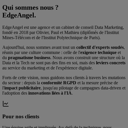
Qui sommes nous ?
EdgeAngel
.
EdgeAngel
est une agence et un cabinet de conseil Data Marketing,
fondé en 2018 par Olivier, Paul et Mathieu (diplômés de l'Institut
Mines-Télécom et de l'Institut Polytechnique de Paris).
Aujourd'hui, nous sommes avant tout un
collectif d'experts soudés
,
réunis par une culture commune : celle de l'
exigence technique
et
du
pragmatisme business
. Nous avons construit une structure où la
Data et la Tech ne sont pas des fins en soi, mais des
leviers concrets
au service du marketing et de l'expérience digitale.
Forts de cette vision, nous guidons nos clients à travers les mutations
du secteur : depuis la
conformité RGPD
et la mesure précise de
l'
impact publicitaire
, jusqu'au pilotage de campagnes data-driven et
l'adoption des
innovations liées à l'IA
.
Pour nos clients
Une équipe agile et impliquée. Au-delà de la technique, nous