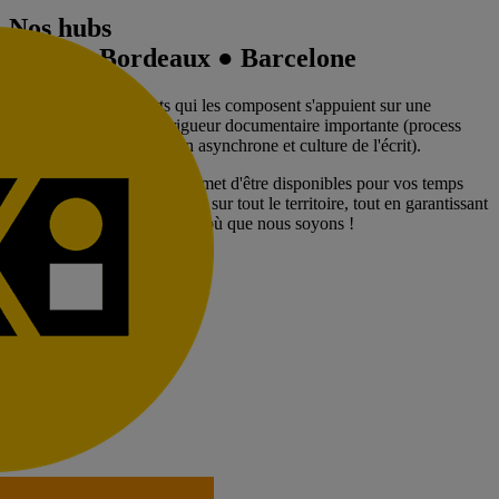
Nos hubs
Paris
●
Bordeaux
●
Barcelone
Nos hubs et les experts qui les composent s'appuient sur une
autonomie forte
et une
rigueur documentaire importante
(process
rigoureux, communication asynchrone et culture de l'écrit).
Cette organisation nous permet d'être disponibles pour vos temps
forts, venir à votre rencontre sur tout le territoire, tout en garantissant
une exécution sans friction, où que nous soyons !