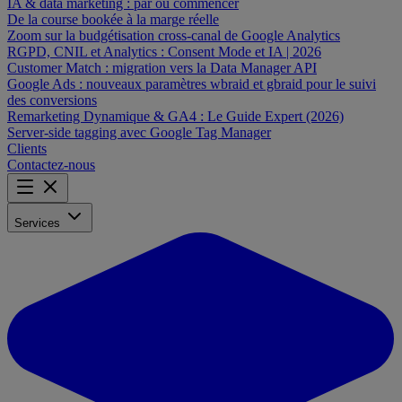
IA & data marketing : par où commencer
De la course bookée à la marge réelle
Zoom sur la budgétisation cross-canal de Google Analytics
RGPD, CNIL et Analytics : Consent Mode et IA | 2026
Customer Match : migration vers la Data Manager API
Google Ads : nouveaux paramètres wbraid et gbraid pour le suivi
des conversions
Remarketing Dynamique & GA4 : Le Guide Expert (2026)
Server-side tagging avec Google Tag Manager
Clients
Contactez-nous
Services