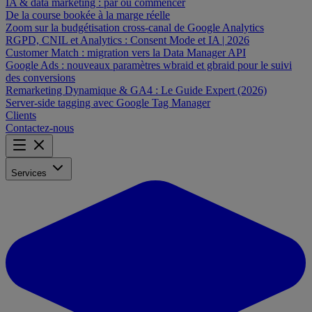
IA & data marketing : par où commencer
De la course bookée à la marge réelle
Zoom sur la budgétisation cross-canal de Google Analytics
RGPD, CNIL et Analytics : Consent Mode et IA | 2026
Customer Match : migration vers la Data Manager API
Google Ads : nouveaux paramètres wbraid et gbraid pour le suivi
des conversions
Remarketing Dynamique & GA4 : Le Guide Expert (2026)
Server-side tagging avec Google Tag Manager
Clients
Contactez-nous
Services