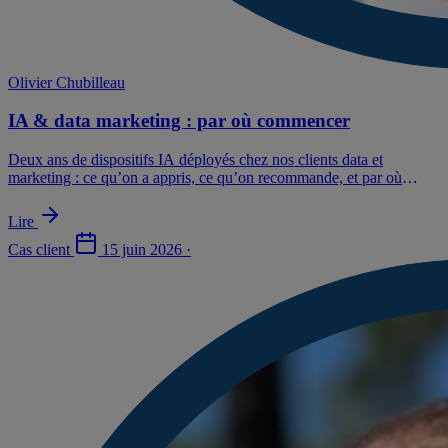
Olivier Chubilleau
IA & data marketing : par où commencer
Deux ans de dispositifs IA déployés chez nos clients data et
marketing : ce qu’on a appris, ce qu’on recommande, et par où
commencer sans se tromper d’investissement.
Lire
Cas client
15 juin 2026
·