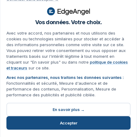
Paul Schmitt
Directeur Conseil
Vos données. Votre choix.
"Notre objectif est de rendre vos données actionnables pour générer
de la valeur concrète, rapidement."
Avec votre accord, nos partenaires et nous utilisons des
cookies ou technologies similaires pour stocker et accéder à
des informations personnelles comme votre visite sur ce site.
Ou appelez-nous directement :
01 84 16 42 20
Vous pouvez retirer votre consentement ou vous opposer aux
traitements basés sur l'intérêt légitime à tout moment en
cliquant sur "En savoir plus" ou dans notre
politique de cookies
et traceurs
sur ce site.
Avec nos partenaires, nous traitons les données suivantes :
Fonctionnalités et sécurité, Mesure d'audience et de
performance des contenus, Personnalisation, Mesure de
performance des publicités et publicité ciblée.
En savoir plus →
Accepter