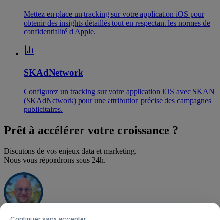
Mettez en place un tracking sur votre application iOS pour
obtenir des insights détaillés tout en respectant les normes de
confidentialité d'Apple.
SKAdNetwork
Configurez un tracking sur votre application iOS avec SKAN
(SKAdNetwork) pour une attribution précise des campagnes
publicitaires.
Prêt à accélérer votre croissance ?
Discutons de vos enjeux data et marketing.
Nous vous répondrons sous 24h.
Continuer sans accepter →