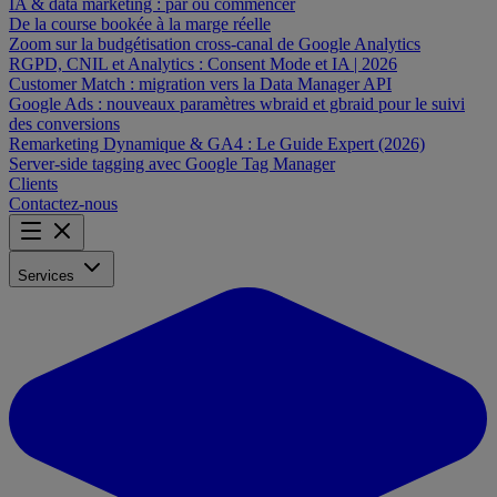
IA & data marketing : par où commencer
De la course bookée à la marge réelle
Zoom sur la budgétisation cross-canal de Google Analytics
RGPD, CNIL et Analytics : Consent Mode et IA | 2026
Customer Match : migration vers la Data Manager API
Google Ads : nouveaux paramètres wbraid et gbraid pour le suivi
des conversions
Remarketing Dynamique & GA4 : Le Guide Expert (2026)
Server-side tagging avec Google Tag Manager
Clients
Contactez-nous
Services