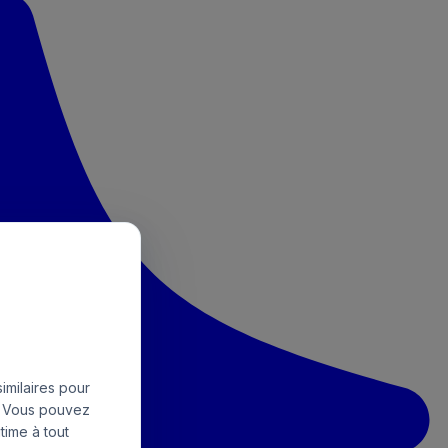
imilaires pour
e. Vous pouvez
time à tout