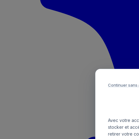
Continuer sans
Avec votre acco
stocker et acc
retirer votre c