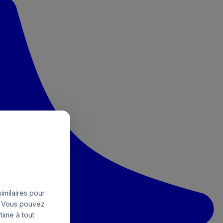
imilaires pour
e. Vous pouvez
time à tout