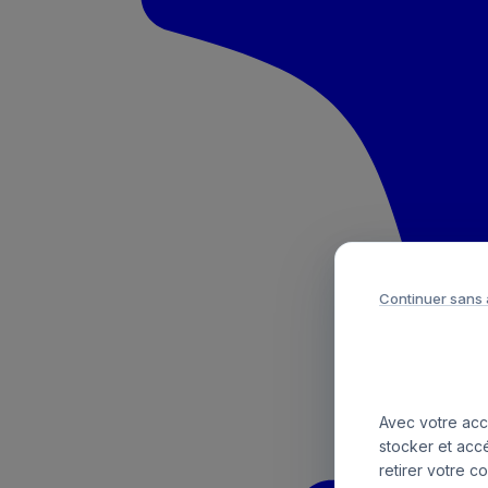
Continuer sans
Avec votre acco
stocker et acc
retirer votre c