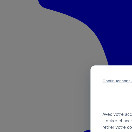
Continuer sans
Avec votre acco
stocker et acc
retirer votre c