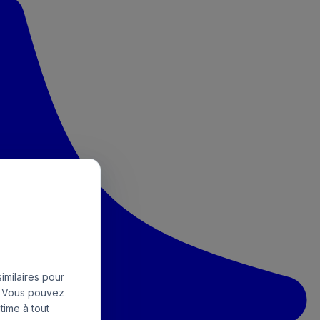
imilaires pour
e. Vous pouvez
time à tout